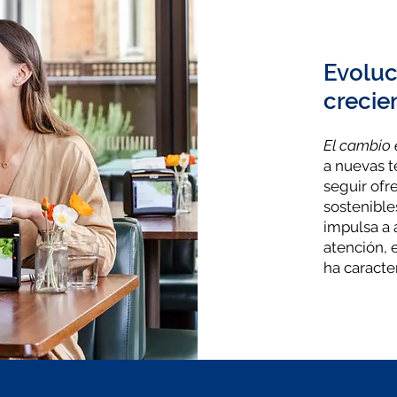
Evoluc
crecie
El cambio e
a nuevas 
seguir ofr
sostenible
impulsa a 
atención, 
ha caracte