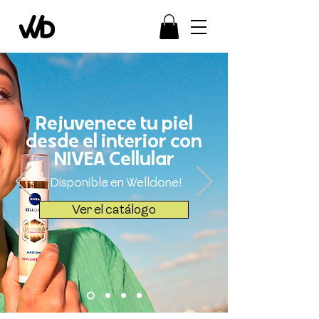
Rejuvenece tu piel
desde el interior con
NIVEA Cellular
¡Disponible en Welldone!
Ver el catálogo