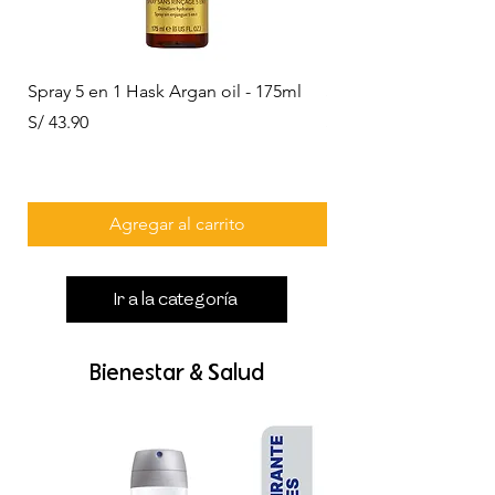
Spray 5 en 1 Hask Argan oil - 175ml
Spray 5 en 1 Hask Co
Precio
Precio
S/ 43.90
S/ 43.90
Agregar al carrito
Ir a la categoría
Bienestar & Salud