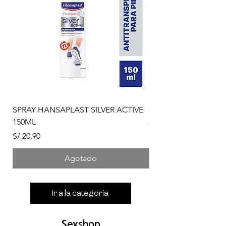
SPRAY HANSAPLAST SILVER ACTIVE
CAJA CURITAS FROZ
150ML
20UNDS
Precio
Precio
S/ 20.90
S/ 19.50
Agotado
Ir a la categoría
Sexshop