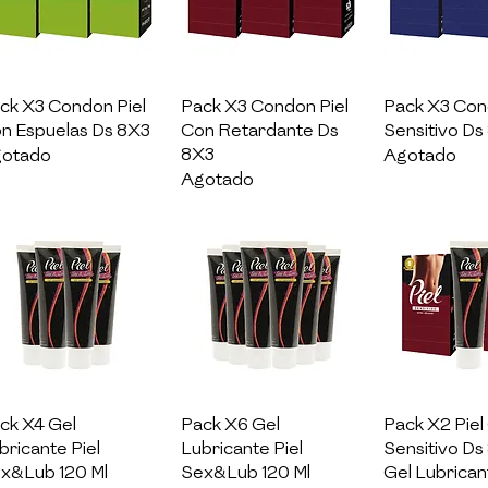
Vista rápida
Vista rápida
Vista rá
ck X3 Condon Piel
Pack X3 Condon Piel
Pack X3 Con
n Espuelas Ds 8X3
Con Retardante Ds
Sensitivo Ds
8X3
otado
Agotado
Agotado
Vista rápida
Vista rápida
Vista rá
ck X4 Gel
Pack X6 Gel
Pack X2 Pie
bricante Piel
Lubricante Piel
Sensitivo Ds
x&Lub 120 Ml
Sex&Lub 120 Ml
Gel Lubrican