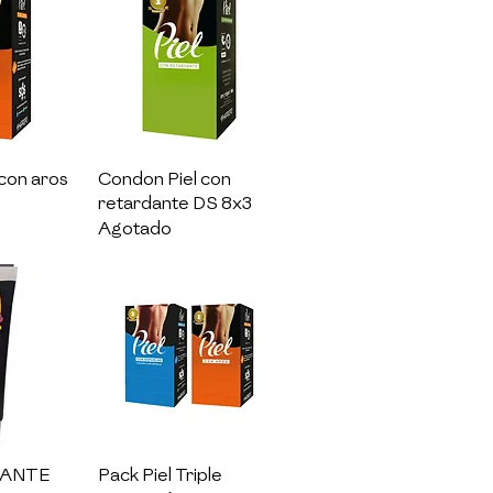
pida
Vista rápida
con aros
Condon Piel con
retardante DS 8x3
Agotado
pida
Vista rápida
CANTE
Pack Piel Triple