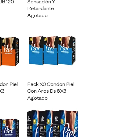
UB 120
Sensación Y
Retardante
Agotado
pida
Vista rápida
don Piel
Pack X3 Condon Piel
X3
Con Aros Ds 8X3
Agotado