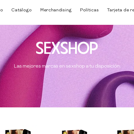
io
Catálogo
Merchandising
Políticas
Tarjeta de r
SEXSHOP
Las mejores marcas en sexshop a tu disposición.