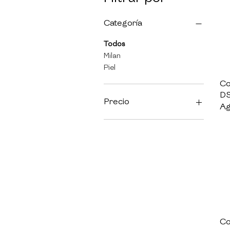
Categoría
Todos
Milan
Piel
Co
DS
Precio
Ag
28 PEN
418 PEN
Co