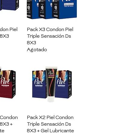
pida
Vista rápida
don Piel
Pack X3 Condon Piel
 8X3
Triple Sensación Ds
8X3
Agotado
pida
Vista rápida
l Condon
Pack X2 Piel Condon
 8X3 +
Triple Sensación Ds
te
8X3 + Gel Lubricante