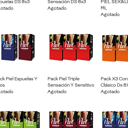
puelas DS 8x3
Sensación DS 8x3
PIEL SEX&L
ML
otado
Agotado
Agotado
Vista rápida
Vista rápida
Vista rá
ck Piel Espuelas Y
Pack Piel Triple
Pack X3 Con
os
Sensación Y Sensitivo
Clásico Ds 8
otado
Agotado
Agotado