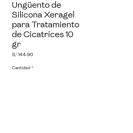
Ungüento de
Silicona Xeragel
para Tratamiento
de Cicatrices 10
gr
Precio
S/ 144.90
Cantidad
*
Agregar al carrito
Xeragel es un gel de silicona de
grado médico diseñado para el
tratamiento y prevención de