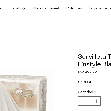
io
Catálogo
Merchandising
Políticas
Tarjeta de r
Servilleta 
Linstyle B
SKU: 200190
Precio
S/ 30.41
Cantidad
*