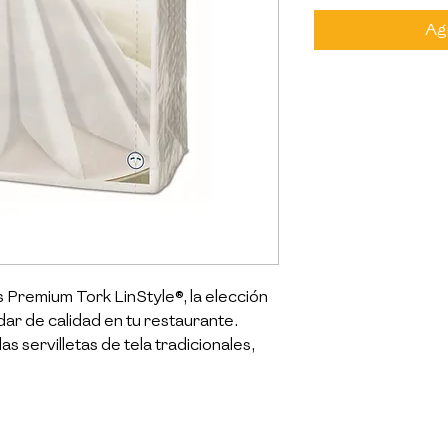
Agr
 Premium Tork LinStyle®, la elección 
ar de calidad en tu restaurante. 
 servilletas de tela tradicionales, 
 experiencia excepcional con su papel 
eal, garantizando una alta capacidad de 
l para restaurantes que buscan 
 completo que impresione a los 