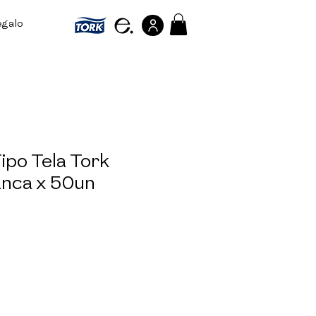
egalo
Referir personas
Tipo Tela Tork
lanca x 50un