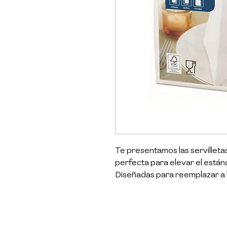
Te presentamos las servilletas
perfecta para elevar el estánd
Diseñadas para reemplazar a las
estas servilletas ofrecen una
que imita la textura del lino r
absorción. Son la opción idea
destacar y brindar un servicio