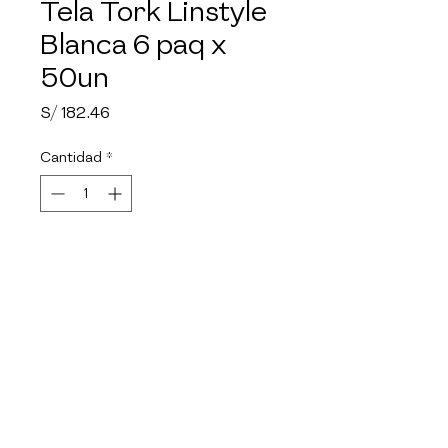
Tela Tork Linstyle
Blanca 6 paq x
50un
Precio
S/ 182.46
Cantidad
*
Agotado
Notificar al estar disponible
Te presentamos las servilletas 
Premium Tork LinStyle®, la 
elección perfecta para elevar el 
estándar de calidad en tu 
restaurante. Diseñadas para 