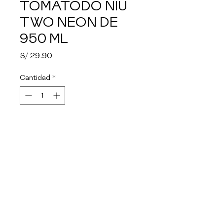
TOMATODO NIU
TWO NEON DE
950 ML
Precio
S/ 29.90
Cantidad
*
Agotado
Notificar al estar disponible
Botella de material SK de doble 
pico de succión, asa de mano, 
caña extraible, no retiene 
olores.