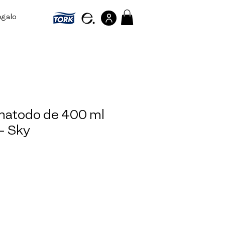
egalo
Referir personas
matodo de 400 ml
- Sky