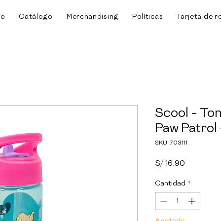
io
Catálogo
Merchandising
Políticas
Tarjeta de r
Scool - To
Paw Patrol 
SKU: 703111
Precio
S/ 16.90
Cantidad
*
Agotado