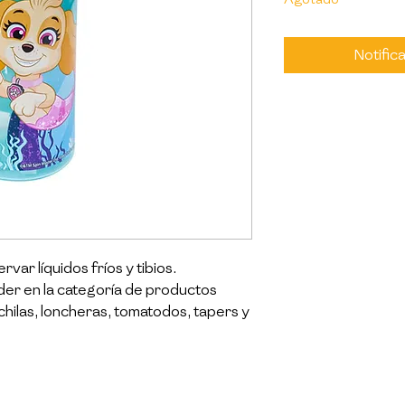
Notifica
var líquidos fríos y tibios.

er en la categoría de productos 
hilas, loncheras, tomatodos, tapers y 
personajes favoritos de los niños.