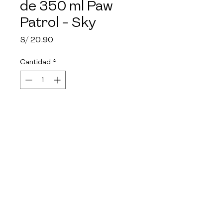
de 350 ml Paw
Patrol - Sky
Precio
S/ 20.90
Cantidad
*
Agotado
Notificar al estar disponible
Polipropileno. Ideal para 
conservar líquidos fríos y tibios.

Scool marca 100% peruana, 
líder en la categoría de 
productos escolares y para el 
hogar: mochilas, loncheras, 