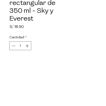
rectangular de
350 ml - Sky y
Everest
Precio
S/ 18.90
Cantidad
*
Agotado
Notificar al estar disponible
Polipropileno. Ideal para 
almacenar y trasladar los 
alimentos de los más pequeños 
de la casa.

Scool marca 100% peruana, 