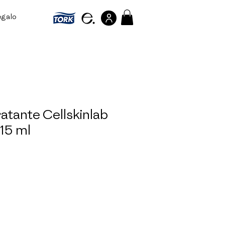
egalo
Referir personas
atante Cellskinlab
15 ml