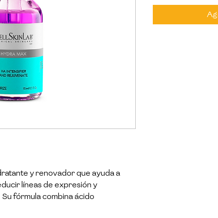
Agr
dratante y renovador que ayuda a
reducir líneas de expresión y
. Su fórmula combina ácido
tracto de arroz púrpura con una