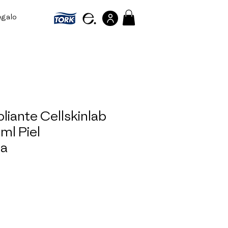
egalo
Referir personas
liante Cellskinlab
l Piel
sa