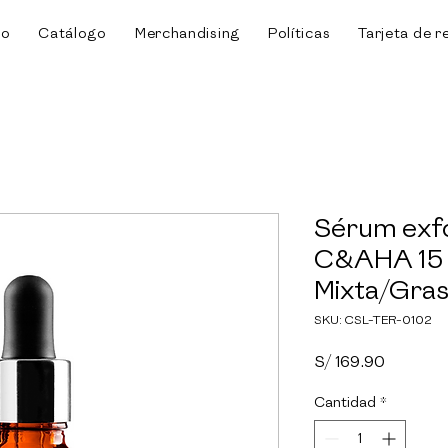
io
Catálogo
Merchandising
Políticas
Tarjeta de r
Sérum exfo
C&AHA 15 m
Mixta/Gra
SKU: CSL-TER-0102
Precio
S/ 169.90
Cantidad
*