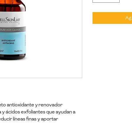
Agr
to antioxidante y renovador
 y ácidos exfoliantes que ayudan a
educir líneas finas y aportar
especialmente indicada para pieles