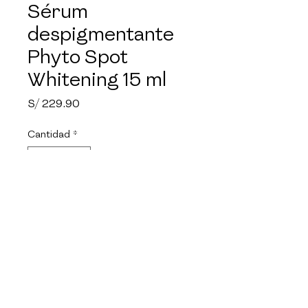
Sérum
despigmentante
Phyto Spot
Whitening 15 ml
Precio
S/ 229.90
Cantidad
*
Agregar al carrito
Phyto Spot Whitening es un
sérum despigmentante
formulado para ayudar a
reducir y prevenir manchas
pigmentarias como melasma y