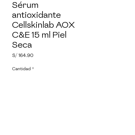
Sérum
antioxidante
Cellskinlab AOX
C&E 15 ml Piel
Seca
Precio
S/ 164.90
Cantidad
*
Agregar al carrito
Serum AOX C&E es un potente
sérum antioxidante que
combina vitamina C pura y