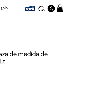
egalo
Referir personas
aza de medida de
Lt