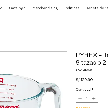
io
Catálogo
Merchandising
Políticas
Tarjeta de r
PYREX - T
8 tazas o 2 
SKU: 21009
Precio
S/ 129.90
Cantidad
*
Agotado