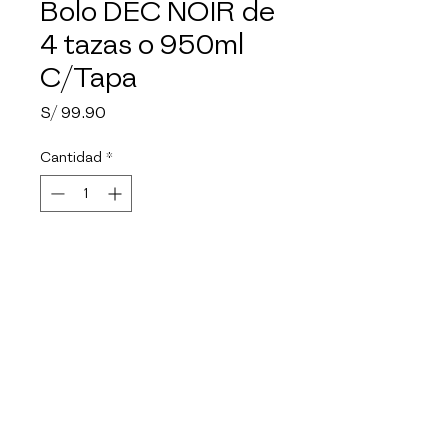
Bolo DEC NOIR de
4 tazas o 950ml
C/Tapa
Precio
S/ 99.90
Cantidad
*
Agotado
Notificar al estar disponible
Material de vidrio de 
borosilicato. Facil de limpiar, no 
absorbe olores. Seguro para el 
refrigerador y congelador. 
Ideal para microondas y 