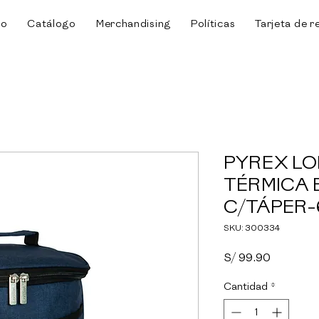
io
Catálogo
Merchandising
Políticas
Tarjeta de r
PYREX L
TÉRMICA 
C/TÁPER-6
SKU: 300334
Precio
S/ 99.90
Cantidad
*