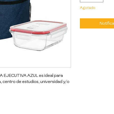
Agotado
Notifica
JECUTIVA AZUL es ideal para 
na, centro de estudios, universidad y/o 
alor y el frío. Tiene forro resistente 
rantes y bolsillo de malla lateral. 
er) 650ml pyrex de regalo con tapa 