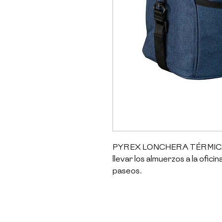
PYREX LONCHERA TÉRMICA E
llevar los almuerzos a la ofici
paseos. 

Lonchera térmica, mantiene el c
a derrames. Modelo con Asa y ti
Refractario rectangular (táp
con ventillación.