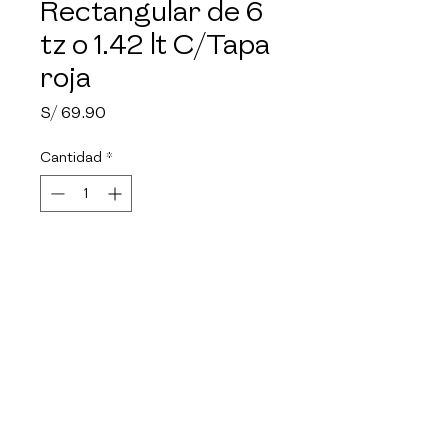
Rectangular de 6
tz o 1.42 lt C/Tapa
roja
Precio
S/ 69.90
Cantidad
*
Agotado
Notificar al estar disponible
Material de vidrio de 
borosilicato. Facil de limpiar, no 
absorbe olores. Seguro para el 
refrigerador y congelador. 
Ideal para microondas y 