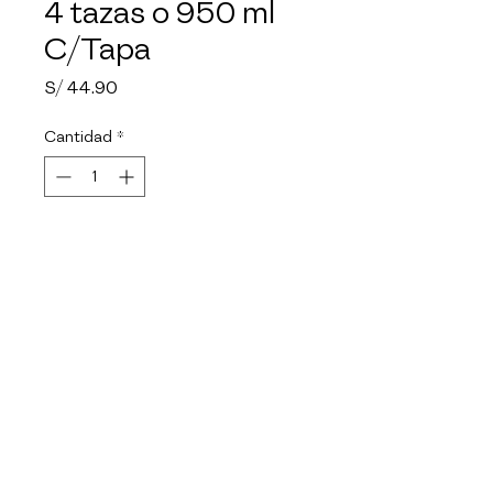
4 tazas o 950 ml
C/Tapa
Precio
S/ 44.90
Cantidad
*
Agotado
Notificar al estar disponible
Material de vidrio de 
borosilicato. Facil de limpiar, no 
absorbe olores. Seguro para el 
refrigerador y congelador. 
Ideal para microondas y 
convencional. Resistente a altas 