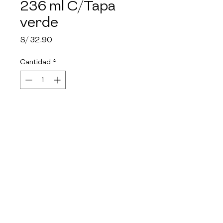
236 ml C/Tapa
verde
Precio
S/ 32.90
Cantidad
*
Agotado
Notificar al estar disponible
Material de vidrio de 
borosilicato. Facil de limpiar, no 
absorbe olores. Seguro para el 
refrigerador y congelador. 
Ideal para microondas y 
convencional. Resistente a altas 