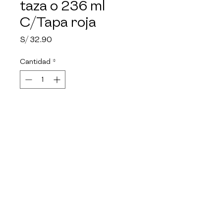
taza o 236 ml
C/Tapa roja
Precio
S/ 32.90
Cantidad
*
Agotado
Notificar al estar disponible
Material de vidrio de 
borosilicato. Facil de limpiar, no 
absorbe olores. Seguro para el 
refrigerador y congelador. 
Ideal para microondas y 
convencional. Resistente a altas 