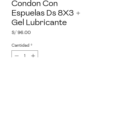
Condon Con
Espuelas Ds 8X3 +
Gel Lubricante
Precio
S/ 96.00
Cantidad
*
Agotado
Notificar al estar disponible
Encuentra todos los productos 
de la marca PIEL