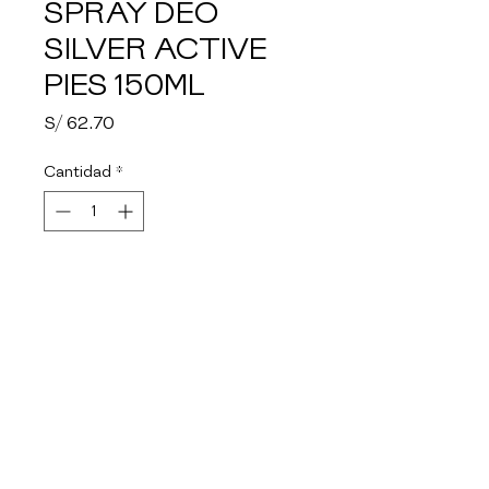
SPRAY DEO
SILVER ACTIVE
PIES 150ML
Precio
S/ 62.70
Cantidad
*
Agotado
Notificar al estar disponible
Con su fórmula innovadora, que 
incluye tecnología de plata, el 
Spray Antitranspirante para 
Pies Silver Active de 
Hansaplast, protege del sudor, 