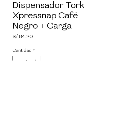
Dispensador Tork
Xpressnap Café
Negro + Carga
Precio
S/ 84.20
Cantidad
*
Agregar al carrito
Te presentamos el Dispensador
Xpressnap Cafe, una solución
inteligente para reducir el uso
de servilletas y garantizar que
siempre estén al alcance de la
mano, manteniendo un servicio