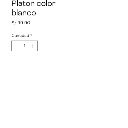
Platon color
blanco
Precio
S/ 99.90
Cantidad
*
Agotado
Notificar al estar disponible
Producto Liviano, fácil de 
limpiar, resistente a golpes y 
despostulladuras. Es fácil de 
apilar; de esta manera ahorra 
espacio. Apto para horno 
microondas o convencional.
