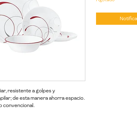
Notifica
iar, resistente a golpes y 
apilar; de esta manera ahorra espacio. 
 convencional.

rteamericana, fue desarrollada en 
sos de alta calidad. Es una de las 
ogares debido a su fiabilidad y 