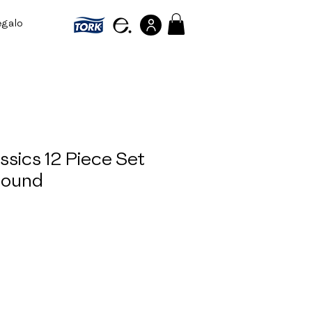
egalo
Referir personas
ssics 12 Piece Set
Round