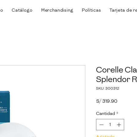
io
Catálogo
Merchandising
Políticas
Tarjeta de r
Corelle Cla
Splendor 
SKU: 300312
Precio
S/ 319.90
Cantidad
*
Agotado