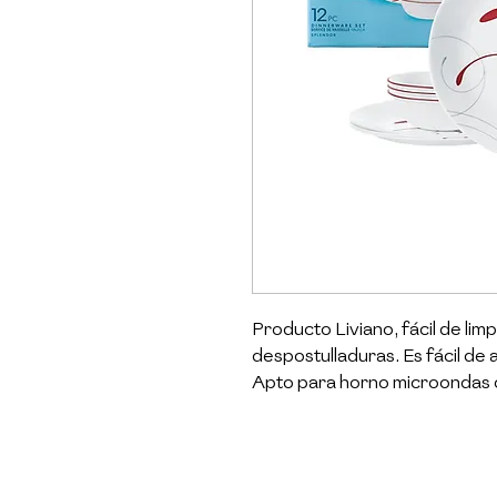
Producto Liviano, fácil de limp
despostulladuras. Es fácil de 
Apto para horno microondas o
Ideal para toda ocasión. 

Corelle es una marca 100% no
1970 usando materiales y proce
vajillas más utilizadas en los h