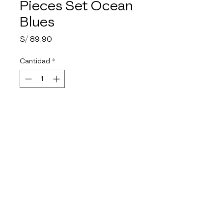
Pieces Set Ocean
Blues
Precio
S/ 89.90
Cantidad
*
Agotado
Notificar al estar disponible
Producto Liviano, fácil de 
limpiar, resistente a golpes y 
despostulladuras. Es fácil de 
apilar; de esta manera ahorra 
espacio. Apto para horno 
microondas o convencional.
