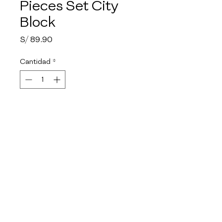
Pieces Set City
Block
Precio
S/ 89.90
Cantidad
*
Agotado
Notificar al estar disponible
Producto Liviano, fácil de 
limpiar, resistente a golpes y 
despostulladuras. Es fácil de 
apilar; de esta manera ahorra 
espacio. Apto para horno 
microondas o convencional.
