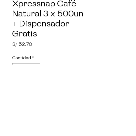
Xpressnap Café
Natural 3 x 500un
+ Dispensador
Gratis
Precio
S/ 52.70
Cantidad
*
Agregar al carrito
Te presentamos las Servilletas
Interfoliadas Tork Xpressnap®
Café, disponibles en elegantes
colores blanco y natural. Estas
servilletas son la elección