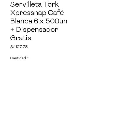
Servilleta Tork
Xpressnap Café
Blanca 6 x 500un
+ Dispensador
Gratis
Precio
S/ 107.78
Cantidad
*
Agregar al carrito
Te presentamos las Servilletas 
Interfoliadas Tork Xpressnap® 
Café, disponibles en elegantes 