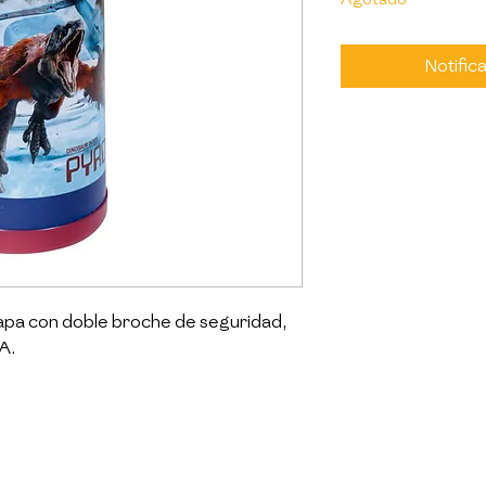
Notifica
tapa con doble broche de seguridad, 
A.

er en la categoría de productos 
hilas, loncheras, tomatodos, tapers y 
 personajes favoritos de los niños