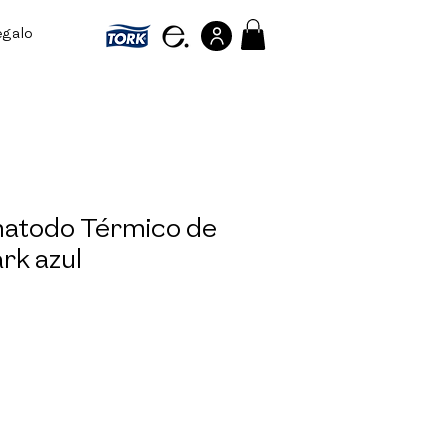
egalo
Referir personas
matodo Térmico de
rk azul