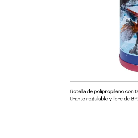
Botella de polipropileno con 
tirante regulable y libre de BP
Scool marca 100% peruana, líd
escolares y para el hogar: moc
muchos más productos con los