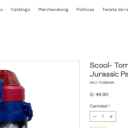
io
Catálogo
Merchandising
Políticas
Tarjeta de r
Scool- To
Jurassic Pa
SKU: 702806A
Precio
S/ 46.90
Cantidad
*
Agotado