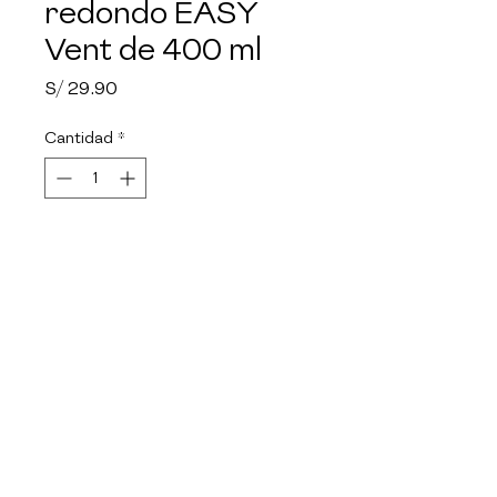
redondo EASY
Vent de 400 ml
Precio
S/ 29.90
Cantidad
*
Agotado
Notificar al estar disponible
Material de vidrio de 
borosilicato. Facil de limpiar, no 
absorbe olores. Seguro para el 
refrigerador y congelador. 
Ideal para microondas. 
Resistente a altas 