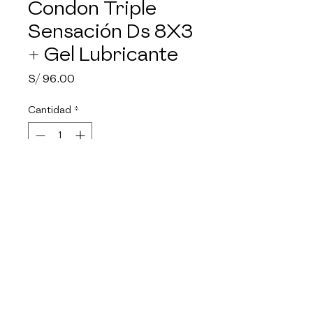
Condon Triple
Sensación Ds 8X3
+ Gel Lubricante
Precio
S/ 96.00
Cantidad
*
Agotado
Notificar al estar disponible
Encuentra todos los productos 
de la marca PIEL