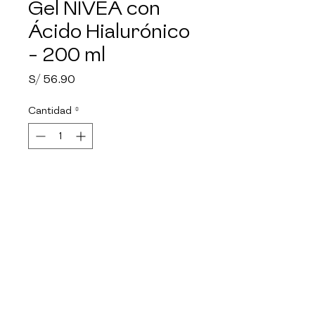
Gel NIVEA con
Ácido Hialurónico
- 200 ml
Precio
S/ 56.90
Cantidad
*
Agotado
Notificar al estar disponible
Gel Facial refrescante con 
Ácido Hialurónico .Ideal para 
piel grasa a mixtas. Con textura 
gel sin sensación grasosa para 
una piel frescam suave y 