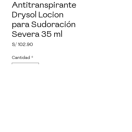
Antitranspirante
Drysol Locion
para Sudoración
Severa 35 ml
Precio
S/ 102.90
Cantidad
*
Agregar al carrito
Drysol es un antitranspirante de
uso tópico indicado para el
control de la hiperhidrosis
moderada a severa. Su fórmula
ayuda a reducir el exceso de